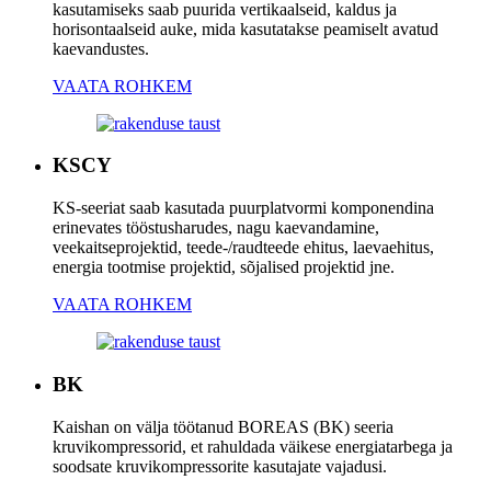
kasutamiseks saab puurida vertikaalseid, kaldus ja
horisontaalseid auke, mida kasutatakse peamiselt avatud
kaevandustes.
VAATA ROHKEM
KSCY
KS-seeriat saab kasutada puurplatvormi komponendina
erinevates tööstusharudes, nagu kaevandamine,
veekaitseprojektid, teede-/raudteede ehitus, laevaehitus,
energia tootmise projektid, sõjalised projektid jne.
VAATA ROHKEM
BK
Kaishan on välja töötanud BOREAS (BK) seeria
kruvikompressorid, et rahuldada väikese energiatarbega ja
soodsate kruvikompressorite kasutajate vajadusi.