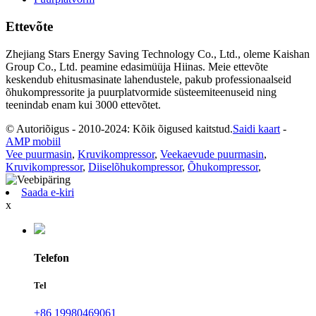
Ettevõte
Zhejiang Stars Energy Saving Technology Co., Ltd., oleme Kaishan
Group Co., Ltd. peamine edasimüüja Hiinas. Meie ettevõte
keskendub ehitusmasinate lahendustele, pakub professionaalseid
õhukompressorite ja puurplatvormide süsteemiteenuseid ning
teenindab enam kui 3000 ettevõtet.
© Autoriõigus - 2010-2024: Kõik õigused kaitstud.
Saidi kaart
-
AMP mobiil
Vee puurmasin
,
Kruvikompressor
,
Veekaevude puurmasin
,
Kruvikompressor
,
Diiselõhukompressor
,
Õhukompressor
,
Saada e-kiri
x
Telefon
Tel
+86 19980469061