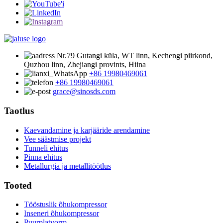
Nr.79 Gutangi küla, WT linn, Kechengi piirkond,
Quzhou linn, Zhejiangi provints, Hiina
+86 19980469061
+86 19980469061
grace@sinosds.com
Taotlus
Kaevandamine ja karjääride arendamine
Vee säästmise projekt
Tunneli ehitus
Pinna ehitus
Metallurgia ja metallitöötlus
Tooted
Tööstuslik õhukompressor
Inseneri õhukompressor
Puurplatvorm