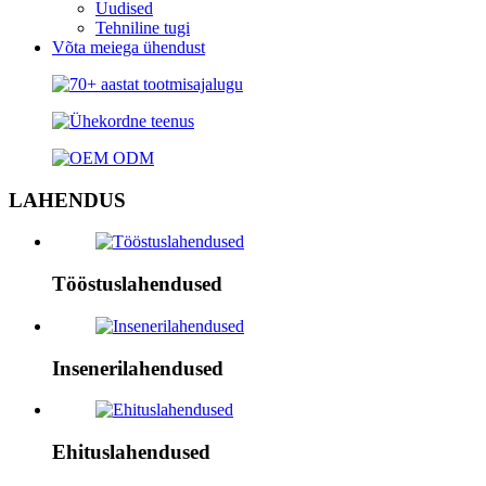
Uudised
Tehniline tugi
Võta meiega ühendust
LAHENDUS
Tööstuslahendused
Insenerilahendused
Ehituslahendused