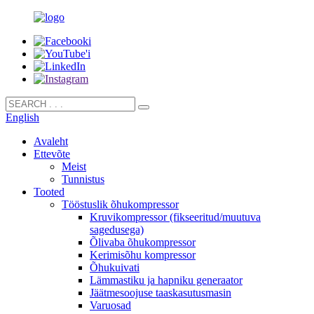
English
Avaleht
Ettevõte
Meist
Tunnistus
Tooted
Tööstuslik õhukompressor
Kruvikompressor (fikseeritud/muutuva
sagedusega)
Õlivaba õhukompressor
Kerimisõhu kompressor
Õhukuivati
Lämmastiku ja hapniku generaator
Jäätmesoojuse taaskasutusmasin
Varuosad