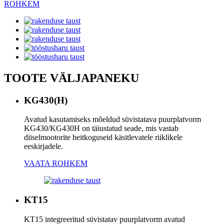
ROHKEM
TOOTE VÄLJAPANEKU
KG430(H)
Avatud kasutamiseks mõeldud süvistatava puurplatvorm
KG430/KG430H on täiustatud seade, mis vastab
diiselmootorite heitkoguseid käsitlevatele riiklikele
eeskirjadele.
VAATA ROHKEM
KT15
KT15 integreeritud süvistatav puurplatvorm avatud