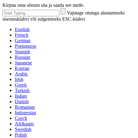
Kirjuta oma sõnum siia ja saada see meile.
Vajutage otsingu alustamiseks
sisestusklahvi või sulgemiseks ESC-klahvi
English
French
German
Portuguese
Spanish
Russian
Japanese
Korean
Arabic
Irish
Greek
Turkish
Italian
Danish
Romanian
Indonesian
Czech
Afrikaans
Swedish
Polish