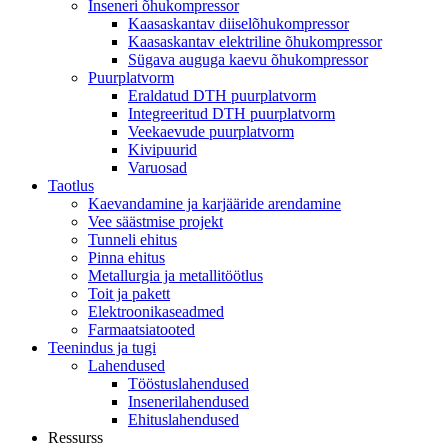
Inseneri õhukompressor
Kaasaskantav diiselõhukompressor
Kaasaskantav elektriline õhukompressor
Sügava auguga kaevu õhukompressor
Puurplatvorm
Eraldatud DTH puurplatvorm
Integreeritud DTH puurplatvorm
Veekaevude puurplatvorm
Kivipuurid
Varuosad
Taotlus
Kaevandamine ja karjääride arendamine
Vee säästmise projekt
Tunneli ehitus
Pinna ehitus
Metallurgia ja metallitöötlus
Toit ja pakett
Elektroonikaseadmed
Farmaatsiatooted
Teenindus ja tugi
Lahendused
Tööstuslahendused
Insenerilahendused
Ehituslahendused
Ressurss